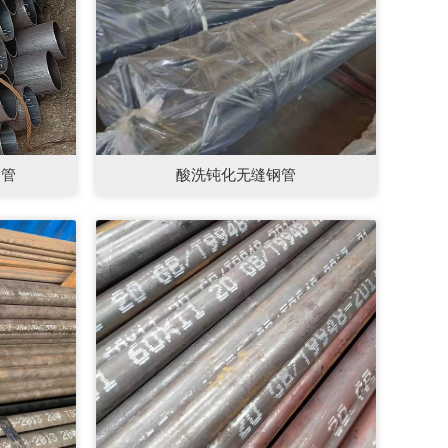
炉管
酸洗钝化无缝钢管