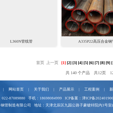
L360N管线管
A335P22高压合金钢
首页
上一页
[1]
[2]
[3]
[4]
[5]
[6]
[7]
[8]
[9]
[
共 140 个产品
共12页 1
网站首页
关于我们
产品展示
工程案例
022-87089880 手机：18698084999 ICP备案：
津ICP备20240190
024 天津和丰钢管制造有限公司 地址：天津北辰区九园公路子豪镀锌院内3号