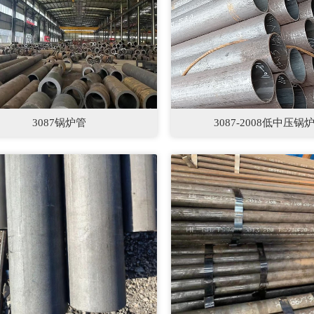
3087锅炉管
3087-2008低中压锅