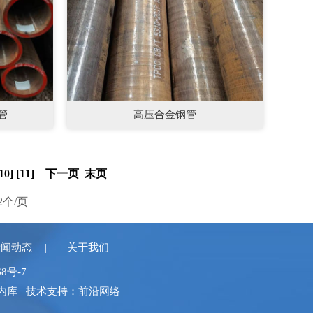
管
高压合金钢管
10]
[11]
下一页
末页
2个/页
新闻动态
关于我们
68号-7
室内库
技术
支持：前沿网络